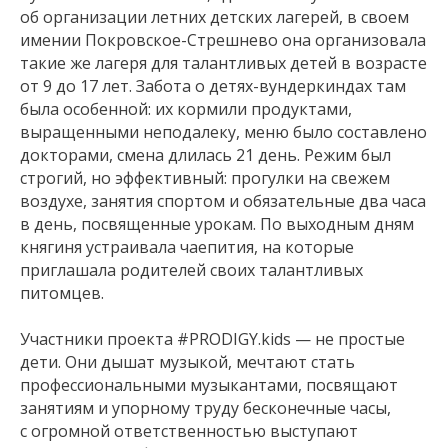
об организации летних детских лагерей, в своем
имении Покровское-Стрешнево она организовала
такие же лагеря для талантливых детей в возрасте
от 9 до 17 лет. Забота о детях-вундеркиндах там
была особенной: их кормили продуктами,
выращенными неподалеку, меню было составлено
докторами, смена длилась 21 день. Режим был
строгий, но эффективный: прогулки на свежем
воздухе, занятия спортом и обязательные два часа
в день, посвященные урокам. По выходным дням
княгиня устраивала чаепития, на которые
приглашала родителей своих талантливых
питомцев.
Участники проекта #PRODIGY.kids — не простые
дети. Они дышат музыкой, мечтают стать
профессиональными музыкантами, посвящают
занятиям и упорному труду бесконечные часы,
с огромной ответственностью выступают