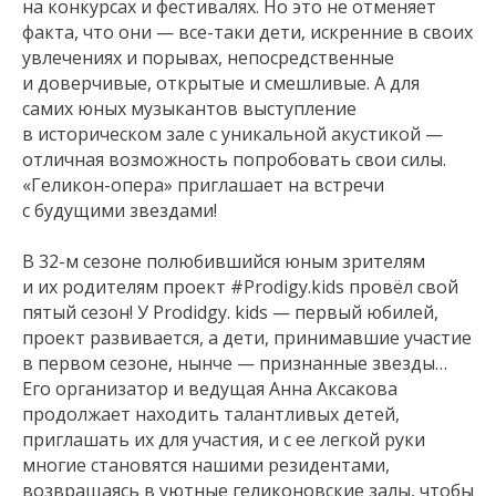
на конкурсах и фестивалях. Но это не отменяет
факта, что они — все-таки дети, искренние в своих
увлечениях и порывах, непосредственные
и доверчивые, открытые и смешливые. А для
самих юных музыкантов выступление
в историческом зале с уникальной акустикой —
отличная возможность попробовать свои силы.
«Геликон-опера» приглашает на встречи
с будущими звездами!
В 32-м сезоне полюбившийся юным зрителям
и их родителям проект #Prodigy.kids провёл свой
пятый сезон! У Prodidgy. kids — первый юбилей,
проект развивается, а дети, принимавшие участие
в первом сезоне, нынче — признанные звезды…
Его организатор и ведущая Анна Аксакова
продолжает находить талантливых детей,
приглашать их для участия, и с ее легкой руки
многие становятся нашими резидентами,
возвращаясь в уютные геликоновские залы, чтобы