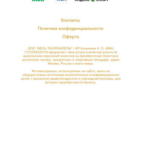
Контакты
Политика конфиденциальности
Оферта
ООО "ВЕСЬ ТЕАТР.БИЛЕТЫ" / ИП Козаченко К. О. (ИНН:
772155916570) предлагает свои услуги в качестве агента по
выполнению поручений клиентов на приобретение билетов в
различные театры, концертные и спортивные площадки, цирки
Москвы, России и всего мира.
Фотоматериалы, используемые на сайте, взяты из
общедоступных источников исключительно в информационных
целях с указанием правообладателя и учреждения культуры, для
которого приобретаются билеты.