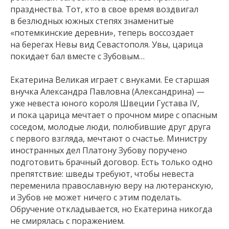
празднества. Тот, кто в свое время воздвигал
в безлюдных южных степях знаменитые
«потемкинские деревни», теперь воссоздает
на берегах Невы вид Севастополя. Увы, царица
покидает бал вместе с Зубовым…
Екатерина Великая играет с внуками. Ее старшая
внучка Александра Павловна (Александрина) —
уже невеста юного короля Швеции Густава IV,
и пока царица мечтает о прочном мире с опасным
соседом, молодые люди, полюбившие друг друга
с первого взгляда, мечтают о счастье. Министру
иностранных дел Платону Зубову поручено
подготовить брачный договор. Есть только одно
препятствие: шведы требуют, чтобы невеста
переменила православную веру на лютеранскую,
и Зубов не может ничего с этим поделать.
Обручение откладывается, но Екатерина никогда
не смирялась с поражением.