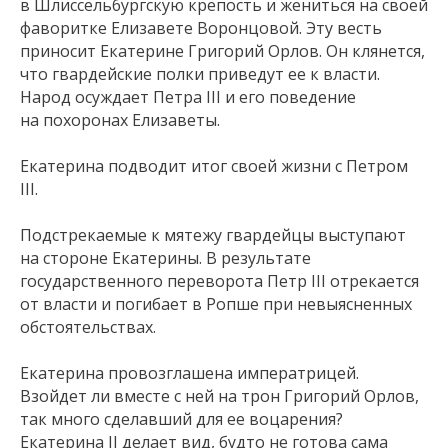
в Шлиссельбургскую крепость и жениться на своей
фаворитке Елизавете Воронцовой. Эту весть
приносит Екатерине Григорий Орлов. Он клянется,
что гвардейские полки приведут ее к власти.
Народ осуждает Петра III и его поведение
на похоронах Елизаветы.
Екатерина подводит итог своей жизни с Петром
III.
Подстрекаемые к мятежу гвардейцы выступают
на стороне Екатерины. В результате
государственного переворота Петр III отрекается
от власти и погибает в Ропше при невыясненных
обстоятельствах.
Екатерина провозглашена императрицей.
Взойдет ли вместе с ней на трон Григорий Орлов,
так много сделавший для ее воцарения?
Екатерина II делает вид, будто не готова сама