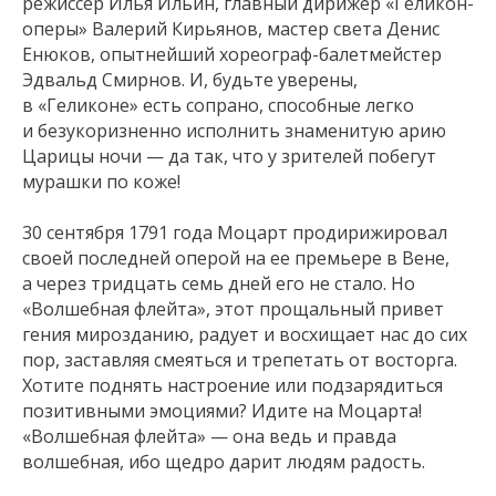
режиссер Илья Ильин, главный дирижер «Геликон-
оперы» Валерий Кирьянов, мастер света Денис
Енюков, опытнейший хореограф-балетмейстер
Эдвальд Смирнов. И, будьте уверены,
в «Геликоне» есть сопрано, способные легко
и безукоризненно исполнить знаменитую арию
Царицы ночи — да так, что у зрителей побегут
мурашки по коже!
30 сентября 1791 года Моцарт продирижировал
своей последней оперой на ее премьере в Вене,
а через тридцать семь дней его не стало. Но
«Волшебная флейта», этот прощальный привет
гения мирозданию, радует и восхищает нас до сих
пор, заставляя смеяться и трепетать от восторга.
Хотите поднять настроение или подзарядиться
позитивными эмоциями? Идите на Моцарта!
«Волшебная флейта» — она ведь и правда
волшебная, ибо щедро дарит людям радость.