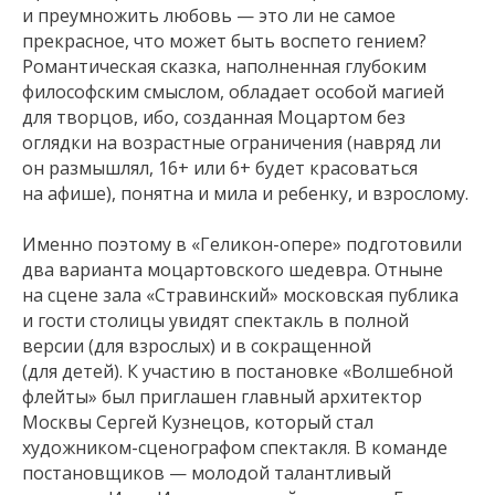
и преумножить любовь — это ли не самое
прекрасное, что может быть воспето гением?
Романтическая сказка, наполненная глубоким
философским смыслом, обладает особой магией
для творцов, ибо, созданная Моцартом без
оглядки на возрастные ограничения (навряд ли
он размышлял, 16+ или 6+ будет красоваться
на афише), понятна и мила и ребенку, и взрослому.
Именно поэтому в «Геликон-опере» подготовили
два варианта моцартовского шедевра. Отныне
на сцене зала «Стравинский» московская публика
и гости столицы увидят спектакль в полной
версии (для взрослых) и в сокращенной
(для детей). К участию в постановке «Волшебной
флейты» был приглашен главный архитектор
Москвы Сергей Кузнецов, который стал
художником-сценографом спектакля. В команде
постановщиков — молодой талантливый